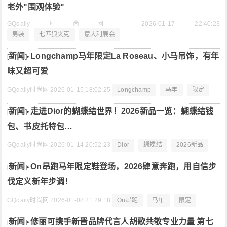
老外"围观体验"
GQdaily时尚网
2026-01-17 22:40:23
男装
七匹狼夹克
意大利展会
新闻
Longchamp马年限定La Roseau、小马吊饰，有年
[
]•
味又超可爱
GQdaily时尚网
2026-01-15 18:02:25
Longchamp
马年
限定
新闻
走进Dior的蝴蝶结世界！2026新品一览：蝴蝶结钱
[
]•
包、书皮托特包…
GQdaily时尚网
2026-01-14 20:52:23
Dior
蝴蝶结
2026新品
新闻
On昂跑马年限定鞋登场，2026肆意奔跑，用自信步
[
]•
伐定义新年步调！
GQdaily时尚网
2026-01-08 21:29:18
On昂跑
马年
限定
新闻
修丽可携手新晋品牌代言人胡歌共敬专业力量 第七
[
]•