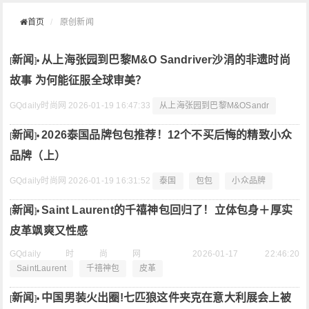
首页
原创新闻
新闻
从上海张园到巴黎M&O Sandriver沙涓的非遗时尚
[
]•
故事 为何能征服全球审美？
GQdaily时尚网
2026-01-19 16:47:33
从上海张园到巴黎M&OSandr
新闻
2026泰国品牌包包推荐！12个不买后悔的精致小众
[
]•
品牌（上）
GQdaily时尚网
2026-01-19 16:31:52
泰国
包包
小众品牌
新闻
Saint Laurent的千禧神包回归了！立体包身＋厚实
[
]•
皮革飒爽又性感
GQdaily时尚网
2026-01-17 22:46:20
SaintLaurent
千禧神包
皮革
新闻
中国男装火出圈!七匹狼这件夹克在意大利展会上被
[
]•