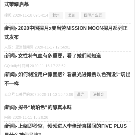
式荣耀启幕
搜狐
2020-11-18 09:54:14
滁州
复创
国际产业园
新闻
2020中国探月x麦当劳MISSION MOON探月系列正
[
]•
式发布
来源：亚洲新闻网
2020-11-17 12:56:01
新闻
女性补气血有多重要，看了她们就知道
[
]•
GQdaily时尚网
2020-11-16 17:22:52
新闻
如何制造用户惊喜感？看晨光进博携以色列设计玩出
[
]•
不一样
公众号公关界的007
2020-11-12 15:40:09
晨光
进博会
新闻
探寻“琥珀色”的醇真本味
[
]•
网络
2020-11-11 15:28:26
新闻
上架即秒空，频频进入李佳琦直播间的FIVE PLUS
[
]•