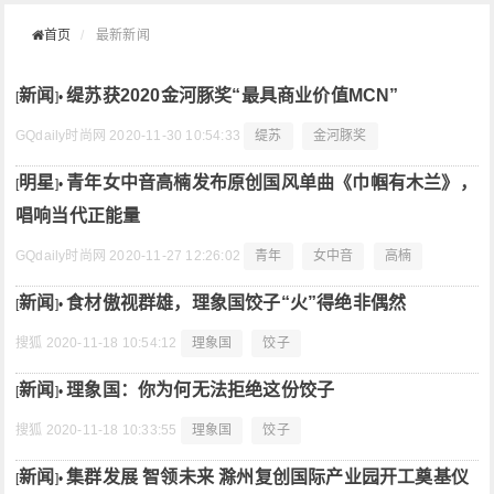
首页
最新新闻
新闻
缇苏获2020金河豚奖“最具商业价值MCN”
[
]•
GQdaily时尚网
2020-11-30 10:54:33
缇苏
金河豚奖
明星
青年女中音高楠发布原创国风单曲《巾帼有木兰》，
[
]•
唱响当代正能量
GQdaily时尚网
2020-11-27 12:26:02
青年
女中音
高楠
新闻
食材傲视群雄，理象国饺子“火”得绝非偶然
[
]•
搜狐
2020-11-18 10:54:12
理象国
饺子
新闻
理象国：你为何无法拒绝这份饺子
[
]•
搜狐
2020-11-18 10:33:55
理象国
饺子
新闻
集群发展 智领未来 滁州复创国际产业园开工奠基仪
[
]•