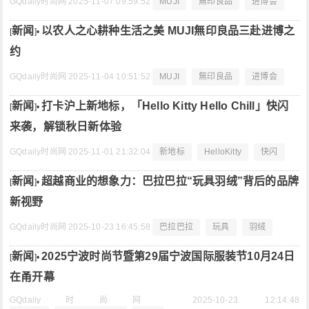
GQdaily时尚网
2025-11-07 09:59:52
MUJI
無印良品
进博会
新闻
以农人之心耕种生活之美 MUJI無印良品三赴进博之
[
]•
约
GQdaily时尚网
2025-11-04 10:51:52
MUJI
無印良品
进博会
新闻
打卡沪上新地标，「Hello Kitty Hello Chill」快闪
[
]•
来袭，解锁秋日新体验
GQdaily时尚网
2025-11-01 21:32:04
新地标
HelloKitty
快闪
新闻
超越商业的想象力：巴拉巴拉“玩具羽绒”背后的品牌
[
]•
新视野
GQdaily时尚网
2025-10-23 16:45:58
巴拉巴拉
玩具
羽绒
新闻
2025宁波时尚节暨第29届宁波国际服装节10月24日
[
]•
在甬开幕
GQdaily时尚网
2025-10-23 12:14:48