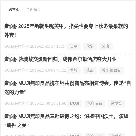
首页
最新新闻
新闻
2025年新款毛呢美甲，指尖也要穿上秋冬最柔软的
[
]•
外套！
GQdaily时尚网
2025-11-21 14:13:27
美甲
秋冬
外套
新闻
蓉城故交焕新回归，成都希尔顿酒店盛大开业
[
]•
GQdaily时尚网
2025-11-19 09:40:12
蓉城
成都
希尔顿酒店
新闻
MUJI無印良品携在地共创商品亮相进博会，传递“自
[
]•
然的力量”
GQdaily时尚网
2025-11-08 16:51:56
MUJI
無印良品
进博会
新闻
MUJI無印良品三赴进博之约：深植中国沃土，演绎
[
]•
“耕种之美”