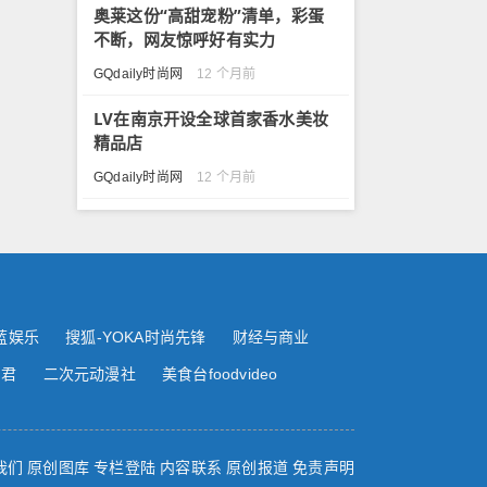
奥莱这份“高甜宠粉”清单，彩蛋
不断，网友惊呼好有实力
GQdaily时尚网
12 个月前
LV在南京开设全球首家香水美妆
精品店
GQdaily时尚网
12 个月前
蓝娱乐
搜狐-YOKA时尚先锋
财经与商业
尚君
二次元动漫社
美食台foodvideo
我们
原创图库
专栏登陆
内容联系
原创报道
免责声明