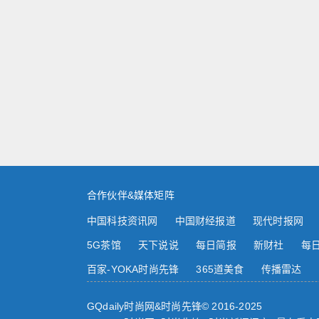
合作伙伴&媒体矩阵
中国科技资讯网
中国财经报道
现代时报网
5G茶馆
天下说说
每日简报
新财社
每
百家-YOKA时尚先锋
365道美食
传播雷达
GQdaily时尚网&时尚先锋© 2016-2025