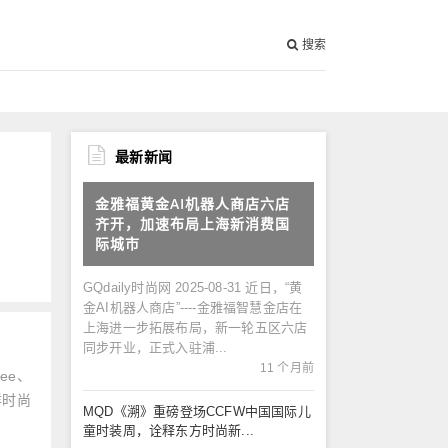
搜索
最新新闻
金雅福黄金AI机器人商店六店
齐开，加速布局上海新消费国
际城市
GQdaily时尚网 2025-08-31 近日，“黄
金AI机器人商店”----金雅福智慧金店在
上海进一步拓展布局，新一轮五区六店
同步开业，正式入驻浦...
11 个月前
Lee、
样时尚
MQD《溯》重磅登场CCFW中国国际儿
童时装周，诠释东方时尚新...