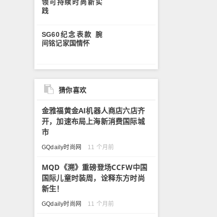
领可持续时尚新实
践
SG60纪念表款 腕
间铭记家国情怀
猜你喜欢
金雅福黄金AI机器人商店六店齐
开，加速布局上海新消费国际城
市
GQdaily时尚网
11 个月前
MQD《溯》重磅登场CCFW中国
国际儿童时装周，诠释东方时尚
新生！
GQdaily时尚网
11 个月前