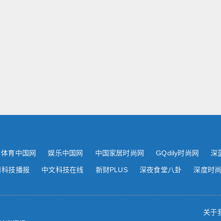
体育中国网
娱乐中国网
中国家居时尚网
GQdily时尚网
深
日科技播报
中文科技在线
新财PLUS
深夜食堂八卦
深度时
关于