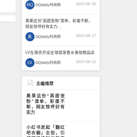
2025-08-30
MQ
GQdaily时尚网
奥莱这份“高甜宠粉”清单，彩蛋不断，
网友惊呼好有实力...
2025-08-27
奥
GQdaily时尚网
LV在南京开设全球首家香水美妆精品店
2025-08-21
LV
GQdaily时尚网
主编推荐
奥莱这份“高甜宠
粉”清单，彩蛋不
断，网友惊呼好有
实力
小红书发起「翻红
吧衣橱」企划，引