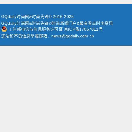
GQdaily时尚网&时尚先锋© 2016-2025
GQdaily时尚网&时尚先锋©时尚新闻门户&最有看点时尚资讯
工信部电信与信息服务许可证 京ICP备17067011号
违法和不良信息举报邮箱：news@gqdaily.com.cn