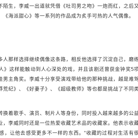
陌生，李威一出道就凭借《吐司男之吻》一炮而红，之后
、《海派甜心》等一系列的作品成为炙手可热的人气偶像。
人那样选择继续偶像这条路，相反他选择了沉淀自己，磨
人》这样能触动到人心深处的戏，并且该剧还曾获金钟奖5
佳男主角奖。李威十分享受演戏带给他的那种挑战，越是难
莽荒纪》、《好妻子》、《超级教师》等也都是挑战了不同
换着歌手、演员、制片人等身份，同时投入越来越多的公
业，李威同时还是一位热爱收藏艺术品的收藏家。他表示收
感，让他去感受更多不一样的东西。“收藏的过程对生活有