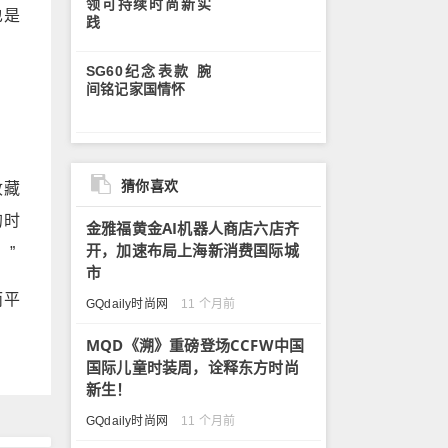
领可持续时尚新实
也是
践
SG60纪念表款 腕
间铭记家国情怀
猜你喜欢
收藏
的时
金雅福黄金AI机器人商店六店齐
开，加速布局上海新消费国际城
”
市
而平
GQdaily时尚网
11 个月前
MQD《溯》重磅登场CCFW中国
国际儿童时装周，诠释东方时尚
新生！
GQdaily时尚网
11 个月前