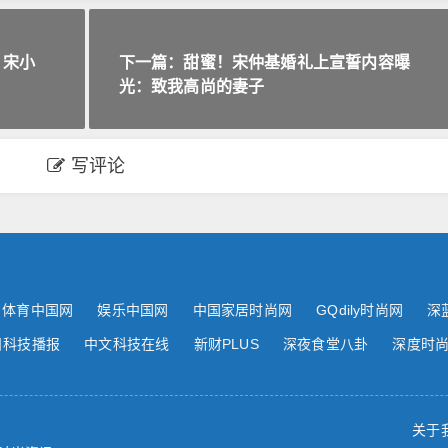
 宋小
下一篇：甜蜜！宋仲基婚礼上宣誓内容曝
光：致我高尚的妻子
写评论
体育中国网
娱乐中国网
中国家居时尚网
GQdily时尚网
深
日科技播报
中文科技在线
新财PLUS
深夜食堂八卦
深度时
关于