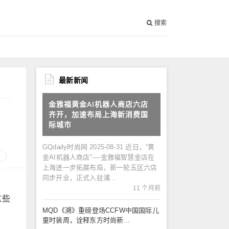
搜索
最新新闻
金雅福黄金AI机器人商店六店
齐开，加速布局上海新消费国
际城市
GQdaily时尚网 2025-08-31 近日，“黄
金AI机器人商店”----金雅福智慧金店在
上海进一步拓展布局，新一轮五区六店
同步开业，正式入驻浦...
11 个月前
这些
MQD《溯》重磅登场CCFW中国国际儿
童时装周，诠释东方时尚新...