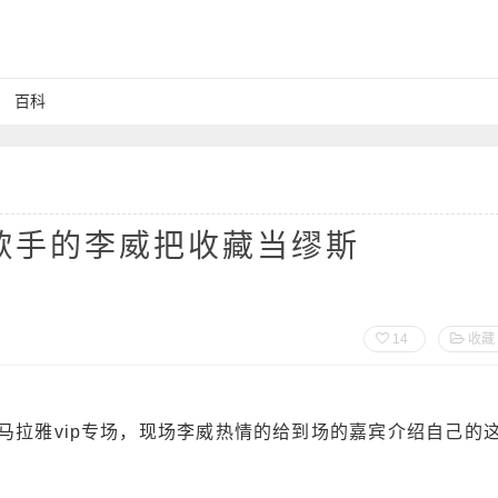
百科
歌手的李威把收藏当缪斯
14
收藏
雅vip专场，现场李威热情的给到场的嘉宾介绍自己的