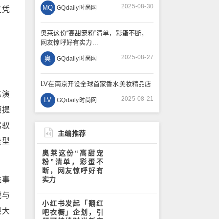
2025-08-30
MQ
GQdaily时尚网
又凭
奥莱这份“高甜宠粉”清单，彩蛋不断，
网友惊呼好有实力...
2025-08-27
奥
GQdaily时尚网
LV在南京开设全球首家香水美妆精品店
练演
2025-08-21
LV
GQdaily时尚网
项提
驾驭
主编推荐
类型
奥莱这份“高甜宠
粉”清单，彩蛋不
断，网友惊呼好有
益事
实力
藏与
小红书发起「翻红
很大
吧衣橱」企划，引