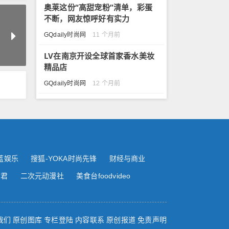
奥莱这份“高甜宠粉”清单，彩蛋
不断，网友惊呼好有实力
GQdaily时尚网
11 个月前
LV在南京开设全球首家香水美妆
精品店
GQdaily时尚网
12 个月前
蓝娱乐
搜狐-YOKA时尚先锋
财经与商业
尚君
二次元动漫社
美食台foodvideo
我们
原创图库
专栏登陆
内容联系
原创报道
免责声明