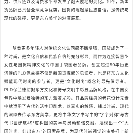
力、供应链以及消费水平都发生了翻天覆地的变化。如今，新国
货品牌已具备全球竞争优势，国货的崛起是民族自信，是传统与
现代的碰撞，更是东方美学的淋漓展现。
随着更多年轻人对传统文化认同感不断增强，国货成为了一
种时尚，是文化自信和民族自信的充分彰显。而作为连接智慧型
女性与国货精神文化的中国手袋国奢品牌，创立超过50年历史
沉淀的PLD保兰德不仅是新国货崛起的见证者，也是将东方文化
赋能现代时尚的参与者，更是“文化时尚”概念的最先倡导者。
PLD保兰德挖掘东方文化和符号文明中彰显品牌风格，在中国女
包界中焕发着独特的东方雅奢光彩。其品牌经典的老花设计元素
中就运用了古代的活字印刷术，以真实的触感，辅以时尚、现代
的演绎去传承东方美学，更将中华文字书写中的“字字对称”与古
代书画建筑45°度构图的美学与灵动和谐交融。展现出一个“大
国时尚，红出东方”的国奢品牌，为现代时尚视觉的审美打上新