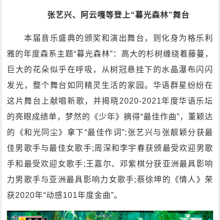
张艺兴、阿云嘎等登上“暮光森林”舞台
本届音乐盛典的颁奖和演出舞台，则化身为格乐利
雅的年度森系主题“暮光森林”：高大的杉树缠绕着藤蔓，
巨大的花朵似乎在呼吸，从树冠悬挂下的水晶瀑布闪闪
发光，整个舞台如同精灵生活的家园。华语群星纷纷在
这片舞台上献唱新歌，并揭晓2020-2021年度华语乐坛
的亮眼成绩单，梦然的《少年》摘得“最佳作曲”，董颖达
的《和光同尘》拿下“最佳作词”;张艺兴与张靓颖分获最
佳男歌手与最佳女歌手;周深和李宇春获颁最受欢迎男歌
手和最受欢迎女歌手;王嘉尔、邓紫棋分获亚洲最具影响
力男歌手与亚洲最具影响力女歌手;蔡徐坤的《情人》荣
获2020年“动感101年度金曲”。