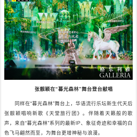
张靓颖在“暮光森林”舞台登台献唱
同样在“暮光森林”舞台上，华语流行乐坛新生代天后
张靓颖唱响新歌《天堂旅行团》。伴随着天籁般的歌
声，来自“暮光森林”系列的最新IP、象征奇迹和幸福的白
色飞马翩然而至，为舞台更增神秘与浪漫。