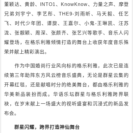
董颖达、黄龄、INTO1、KnowKnow、力量之声、摩登
兄弟刘宇宁、李艺彤、THE9-刘雨昕、马天毅、任艺
飞、时代少年团、谭旋、王嘉尔、小鬼-王琳凯、汪苏
泷、张靓颖、周深、张颜齐、张艺兴等歌手、音乐人闪
耀登场，在格乐利雅倾情打造的舞台上收获年度音乐殊
荣并献上精彩演出。
作为中国婚尚行业风向标的格乐利雅，此次已是连
续第三年助阵东方风云榜音乐盛典，无论是群星云集的
开幕红毯，还是献唱时分的绝美舞台，都由格乐利雅的
华美新品装扮而成。华语乐坛群星与格乐利雅跨界联
袂，在岁末献上一场盛大的视听盛宴和沉浸式的新品发
布会。
群星闪耀，跨界打造神仙舞台