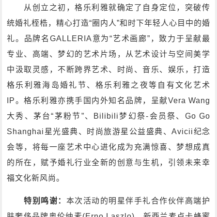
从创立之初，格乐利雅就确定了自身定位，突破传
统婚礼桎梏，精心打造“圈内人”和时下年轻人心目中的婚
礼。品牌名GALLERIA意为“艺术画廊”，致力于呈献最
专业、高端、梦幻的艺术片场，从艺术设计与空间美学
中汲取灵感，不断跨界艺术、时尚、音乐、娱乐，打造
格乐利雅海岛婚礼节、格乐利雅之夜等自有文化艺术
IP。格乐利雅亦携手国内外知名品牌，呈献Vera Wang
大秀、茅台“茅粉节”、Bilibili梦幻祭-会员祭、Go Go
Shanghai星光盛典、时尚旅游星公益盛典、Avicii纪念
会等，将每一座艺术中心进化成为充满惊喜、梦想成真
的所在，赋予婚礼行业全新的创意与生机，引领未来幸
福文化新风尚。
特别鸣谢：
本次活动的明星伴手礼合作伙伴高端护
肤奢侈品牌奥伦纳素(Erno Laszlo)、新西兰麦卢卡蜂蜜