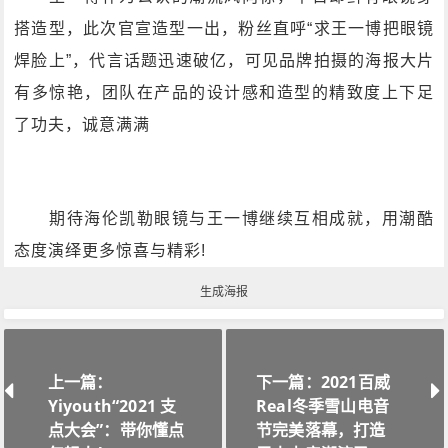
搭造型，此次官宣造型一出，粉丝直呼“求王一博把眼镜
焊脸上”，代言话题迅速破亿，可见品牌拍摄的海报大片
有多惊艳，团队在产品的设计感和造型的精致度上下足
了功夫，诚意满满
期待海伦凯勒眼镜与王一博继续互相成就，用潮酷
态度演绎更多惊喜与精彩!
生成海报
上一篇：
下一篇：2021百威
Yiyouth“2021 支
Real冬季雪山电音
点大会”：带你懂点
节完美落幕，打造