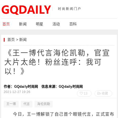
时尚新闻门户
首页
新闻
明星
活动
百科
首页
>
新闻
《王一博代言海伦凯勒，官宣
大片太绝！粉丝连呼：我可
以！》
作者：GQdaily时尚网
信息来源：GQdaily时尚网
2021-12-27 19:26
13
收藏
王一博
代言
海伦凯勒
今日，王一博解锁了自己首个眼镜代言，正式宣布