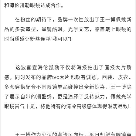
和海伦凯勒眼镜达成合作。
在粉丝的期待下，品牌一次性放出了王一博佩戴新
品的多款造型，墨镜酷飒，光学文艺，酷盖戴上眼镜的
时尚质感让粉丝连呼“我可以”!
这波官宣海伦凯勒不仅将海报拍出了画报大片质
感，同时发布的品牌tvc大片也颇有诚意，西装、皮衣..
多套穿搭配合不同眼镜单品碰撞出全新惊喜，王一博除
了展示自带的潮酷感，更是演绎了反转魅力，佩戴光学
眼镜贵气十足，将他特有的清冷高级感体现得淋漓尽致!
王一博作为公认的潮流风向标，平日却鲜有眼镜穿