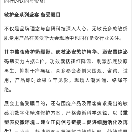
同行的认同与赞赏!
敏护全系列盛宴 备受瞩目
不仅是品牌理念与自研科技深入人心，无敏氏多款敏感
肌专用产品在美沃斯大会现场中也同样备受行业关注。
其中
熬夜修护奶绷带、虎杖泌安慜护精华、泌安菁纯泌
码瓶
实力占据C位，功效囊括褪红降温、刺激肌底胶原
再生、抑制干痒痛症，众多参会者前来围观、咨询、试
用，产品即时效果立竿见影，现场人潮汹涌、络绎不
绝。
展会上备受瞩目的，还有围绕产品及顾客需求提出的敏
感肌数字化精准修护方案，严格遵循科学逻辑，以
【重
塑表皮微环境→建立正向信号链接→促进细胞活化及再
生】
三步走，帮助顾客从根源解决敏感问题，使敏感肌