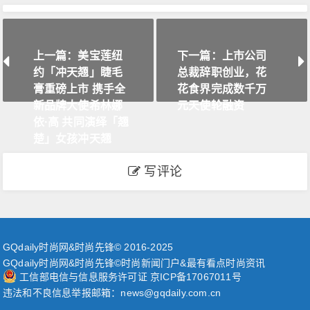
上一篇：美宝莲纽
下一篇：上市公司
约「冲天翘」睫毛
总裁辞职创业，花
膏重磅上市 携手全
花食界完成数千万
新品牌大使希林娜
元天使轮融资
依·高 共同演绎「翘
楚」女孩冲天翘
写评论
GQdaily时尚网&时尚先锋© 2016-2025
GQdaily时尚网&时尚先锋©时尚新闻门户&最有看点时尚资讯
工信部电信与信息服务许可证 京ICP备17067011号
违法和不良信息举报邮箱：news@gqdaily.com.cn