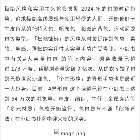
极简风格和实用主义将会贯彻 2024 年的包袋时尚趋
势，追求极简高级质感与使用轻便的人们，开始偏好于
牛皮色系的托特大包、帆布包，和双肩背包、运动尼龙
包等类型。「松弛慵懒」的风格从时装延续到包袋，柔
软、量感、蓬松的实用性大容量手袋广受青睐。小红书
中有关#大容量包包 的笔记内容，词条收录已超
过 178 万条，话题浏览量突破 9 亿次。从优衣库饺子包
到巴黎世家沙漏包，「个性形格」的异形手袋也是最近
一大趋势。目前，#异形包 这个话题已经在小红书上达
到 54 万次的浏览量。真皮，编织，牛仔，金属亮片等
「多元材质」包款开始流行，包包叠背不断「创新背
法」在小红书社区中迎来新的起势。