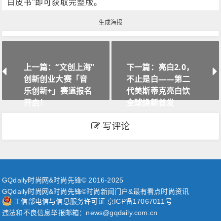
白皮书”即可获取完整版。
生成海报
上一篇：“文创上海”
下一篇：亮白2.0，
创新创业大赛「音
不止是白——第二
乐创新+」赛道报名
代美斯蒂克亮白饮
开启！
全球焕新首发
写评论
GQdaily时尚网&时尚先锋© 2016-2025
GQdaily时尚网&时尚先锋©时尚新闻门户&最有看点时尚资讯
工信部电信与信息服务许可证 京ICP备17067011号
违法和不良信息举报邮箱：news@gqdaily.com.cn